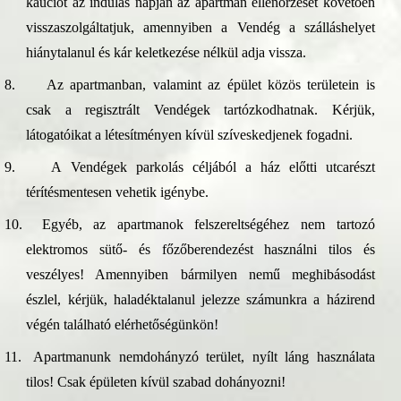
kauciót az indulás napján az apartman ellenőrzését követően
visszaszolgáltatjuk, amennyiben a Vendég a szálláshelyet
hiánytalanul és kár keletkezése nélkül adja vissza.
8.
Az apartmanban, valamint az épület közös területein is
csak a regisztrált Vendégek tartózkodhatnak. Kérjük,
látogatóikat a létesítményen kívül szíveskedjenek fogadni.
9.
A Vendégek parkolás céljából a ház előtti utcarészt
térítésmentesen vehetik igénybe.
10.
Egyéb, az apartmanok felszereltségéhez nem tartozó
elektromos sütő- és főzőberendezést használni tilos és
veszélyes! Amennyiben bármilyen nemű meghibásodást
észlel, kérjük, haladéktalanul jelezze számunkra a házirend
végén található elérhetőségünkön!
11.
Apartmanunk nemdohányzó terület, nyílt láng használata
tilos! Csak épületen kívül szabad dohányozni!