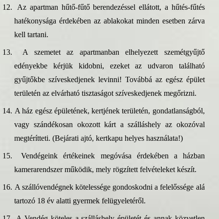
12.
Az apartman hűtő-fűtő berendezéssel ellátott, a hűtés-fűtés
hatékonysága érdekében az ablakokat minden esetben zárva
kell tartani.
13.
A szemetet az apartmanban elhelyezett szemétgyűjtő
edényekbe kérjük kidobni, ezeket az udvaron található
gyűjtőkbe szíveskedjenek levinni! Továbbá az egész épület
területén az elvárható tisztaságot szíveskedjenek megőrizni.
14.
A ház egész épületének, kertjének területén, gondatlanságból,
vagy szándékosan okozott kárt a szálláshely az okozóval
megtérítteti. (Bejárati ajtó, kertkapu helyes használata!)
15.
Vendégeink értékeinek megóvása érdekében a házban
kamerarendszer működik, mely rögzített felvételeket készít.
16.
A szállóvendégnek kötelessége gondoskodni a felelőssége alá
tartozó 18 év alatti gyermek felügyeletéről.
17.
A Vendég köteles a szálláshely épületét és annak közvetlen