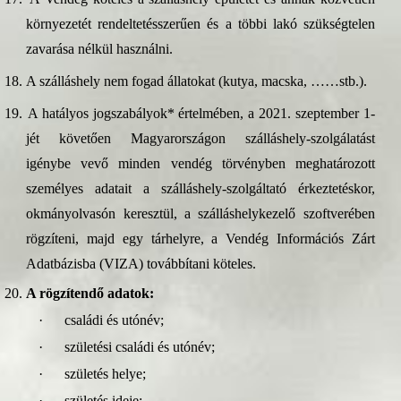
környezetét rendeltetésszerűen és a többi lakó szükségtelen
zavarása nélkül használni.
18.
A szálláshely nem fogad állatokat (kutya, macska, ……stb.).
19.
A hatályos jogszabályok* értelmében, a 2021. szeptember 1-
jét követően Magyarországon szálláshely-szolgálatást
igénybe vevő minden vendég törvényben meghatározott
személyes adatait a szálláshely-szolgáltató érkeztetéskor,
okmányolvasón keresztül, a szálláshelykezelő szoftverében
rögzíteni, majd egy tárhelyre, a Vendég Információs Zárt
Adatbázisba (VIZA) továbbítani köteles.
20.
A rögzítendő adatok:
·
családi és utónév;
·
születési családi és utónév;
·
születés helye;
·
születés ideje;