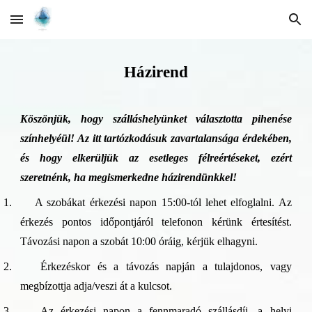
Skip to main content
Skip to navigation
Házirend
Köszönjük, hogy szálláshelyünket választotta pihenése
színhelyéül! Az itt tartózkodásuk zavartalansága érdekében,
és hogy elkerüljük az esetleges félreértéseket, ezért
szeretnénk, ha megismerkedne házirendünkkel!
1.
A szobákat érkezési napon 15:00-tól lehet elfoglalni. Az
érkezés pontos időpontjáról telefonon kérünk értesítést.
Távozási napon a szobát 10:00 óráig, kérjük elhagyni.
2.
Érkezéskor és a távozás napján a tulajdonos, vagy
megbízottja adja/veszi át a kulcsot.
3.
Az érkezési napon a fennmaradó szállásdíj, a helyi