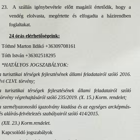
23.
A szállás igénybevétele előtt magától értetődik, hogy a
vendég elolvasta, megértette és elfogadta a házirendben
foglaltakat.
24 órás elérhetőségeink:
Tóthné Marton Ildikó +36309708161
Tóth István +36302518295
*HATÁLYOS JOGSZABÁLYOK:
a turisztikai térségek fejlesztésének állami feladatairól szóló 2016.
évi CLVI. törvény;
a turisztikai térségek fejlesztésének állami feladatairól szóló
törvény végrehajtásáról szóló 235/2019. (X. 15.) Korm. rendelet;
a személyazonosító igazolvány kiadása és az egységes arcképmás-
és aláírás-felvételezés szabályairól szóló 414/2015.
(XII. 23.) Korm.rendelet.
Kapcsolódó jogszabályok