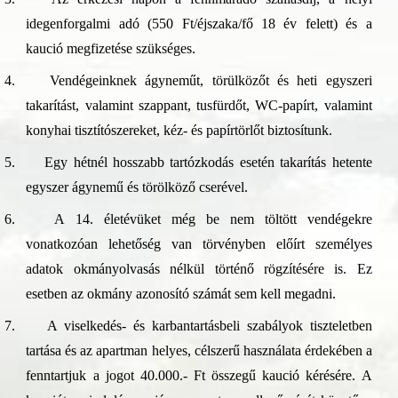
idegenforgalmi adó (550 Ft/éjszaka/fő 18 év felett) és a
kaució megfizetése szükséges.
4.
Vendégeinknek ágyneműt, törülközőt és heti egyszeri
takarítást, valamint szappant, tusfürdőt, WC-papírt, valamint
konyhai tisztítószereket, kéz- és papírtörlőt biztosítunk.
5.
Egy hétnél hosszabb tartózkodás esetén takarítás hetente
egyszer ágynemű és törölköző cserével.
6.
A 14. életévüket még be nem töltött vendégekre
vonatkozóan lehetőség van törvényben előírt személyes
adatok okmányolvasás nélkül történő rögzítésére is. Ez
esetben az okmány azonosító számát sem kell megadni.
7.
A viselkedés- és karbantartásbeli szabályok tiszteletben
tartása és az apartman helyes, célszerű használata érdekében a
fenntartjuk a jogot 40.000.- Ft összegű kaució kérésére. A