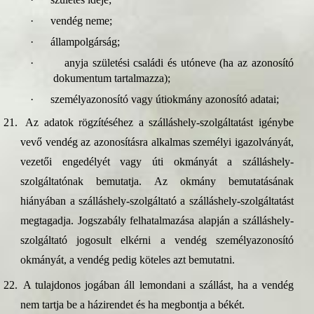
·
vendég neme;
·
állampolgárság;
·
anyja születési családi és utóneve (ha az azonosító
dokumentum tartalmazza);
·
személyazonosító vagy útiokmány azonosító adatai;
21.
Az adatok rögzítéséhez a szálláshely-szolgáltatást igénybe
vevő vendég az azonosításra alkalmas személyi igazolványát,
vezetői engedélyét vagy úti okmányát a szálláshely-
szolgáltatónak bemutatja. Az okmány bemutatásának
hiányában a szálláshely-szolgáltató a szálláshely-szolgáltatást
megtagadja. Jogszabály felhatalmazása alapján a szálláshely-
szolgáltató jogosult elkérni a vendég személyazonosító
okmányát, a vendég pedig köteles azt bemutatni.
22.
A tulajdonos jogában áll lemondani a szállást, ha a vendég
nem tartja be a házirendet és ha megbontja a békét.